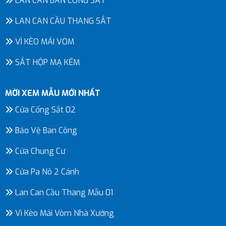
LAN CAN BAN CÔNG SẮT
LAN CAN CẦU THANG SẮT
VÌ KÈO MÁI VÒM
SẮT HỘP MẠ KẼM
MỜI XEM MẪU MỚI NHẤT
Cửa Cổng Sắt 02
Bảo Vệ Ban Công
Cửa Chung Cư
Cửa Pa Nô 2 Cánh
Lan Can Cầu Thang Mẫu 01
Vì Kèo Mái Vòm Nhà Xưởng