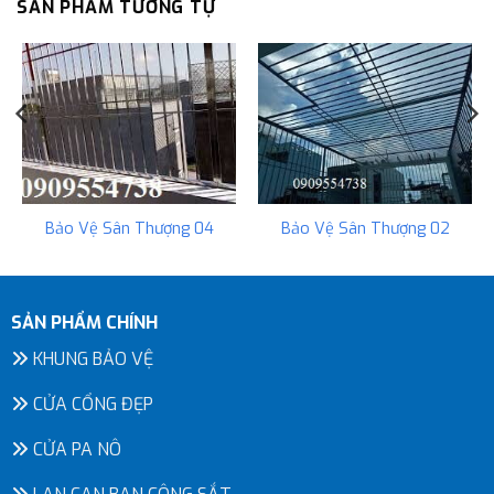
SẢN PHẨM TƯƠNG TỰ
Bảo Vệ Sân Thượng 04
Bảo Vệ Sân Thượng 02
SẢN PHẨM CHÍNH
KHUNG BẢO VỆ
CỬA CỔNG ĐẸP
CỬA PA NÔ