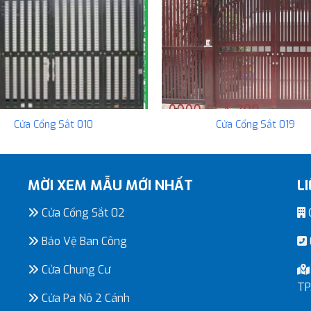
Cửa Cổng Sắt 010
Cửa Cổng Sắt 019
MỜI XEM MẪU MỚI NHẤT
L
Cửa Cổng Sắt 02
C
Bảo Vệ Ban Công
Cửa Chung Cư
TP
Cửa Pa Nô 2 Cánh