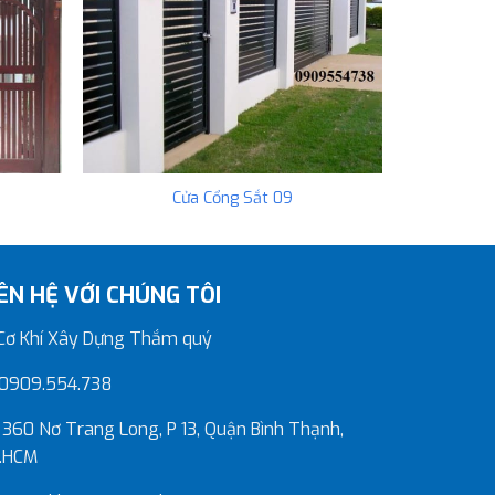
Cửa Cổng Sắt 09
IÊN HỆ VỚI CHÚNG TÔI
ơ Khí Xây Dựng Thắm quý
0909.554.738
360 Nơ Trang Long, P 13, Quận Bình Thạnh,
.HCM