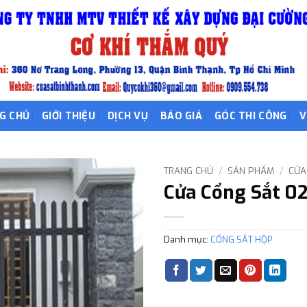
G CHỦ
GIỚI THIỆU
DỊCH VỤ
BÁO GIÁ
GÓC THI CÔNG
V
TRANG CHỦ
/
SẢN PHẨM
/
CỬA
Cửa Cổng Sắt 0
Danh mục:
CỔNG SẮT HỘP