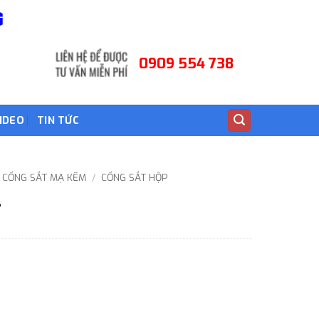
0909 554 738
IDEO
TIN TỨC
 CỔNG SẮT MẠ KẼM
/
CỔNG SẮT HỘP
2