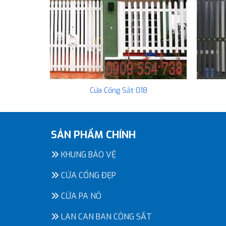
Cửa Cổng Sắt 018
SẢN PHẨM CHÍNH
KHUNG BẢO VỆ
CỬA CỔNG ĐẸP
CỬA PA NÔ
LAN CAN BAN CÔNG SẮT