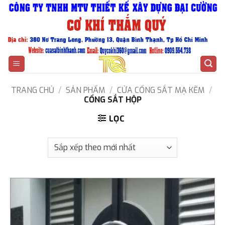
Bỏ
qua
nội
dung
TRANG CHỦ
/
SẢN PHẨM
/
CỬA CỔNG SẮT MẠ KẼM
/
CỔNG SẮT HỘP
LỌC