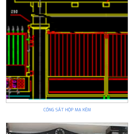
CỔNG SẮT HỘP MẠ KẼM