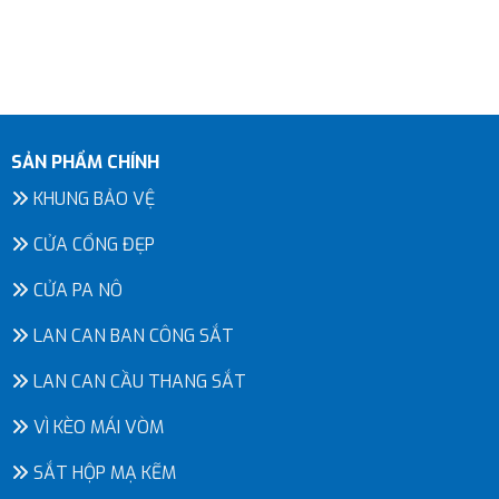
SẢN PHẨM CHÍNH
KHUNG BẢO VỆ
CỬA CỔNG ĐẸP
CỬA PA NÔ
LAN CAN BAN CÔNG SẮT
LAN CAN CẦU THANG SẮT
VÌ KÈO MÁI VÒM
SẮT HỘP MẠ KẼM