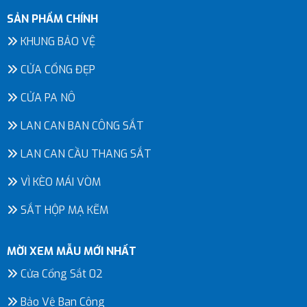
SẢN PHẨM CHÍNH
KHUNG BẢO VỆ
CỬA CỔNG ĐẸP
CỬA PA NÔ
LAN CAN BAN CÔNG SẮT
LAN CAN CẦU THANG SẮT
VÌ KÈO MÁI VÒM
SẮT HỘP MẠ KẼM
MỜI XEM MẪU MỚI NHẤT
Cửa Cổng Sắt 02
Bảo Vệ Ban Công