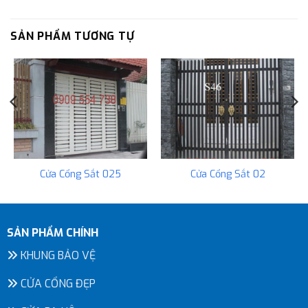
SẢN PHẨM TƯƠNG TỰ
Cửa Cổng Sắt 025
Cửa Cổng Sắt 02
SẢN PHẨM CHÍNH
KHUNG BẢO VỆ
CỬA CỔNG ĐẸP