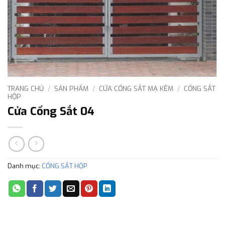
TRANG CHỦ
/
SẢN PHẨM
/
CỬA CỔNG SẮT MẠ KẼM
/
CỔNG SẮT
HỘP
Cửa Cổng Sắt 04
Danh mục:
CỔNG SẮT HỘP