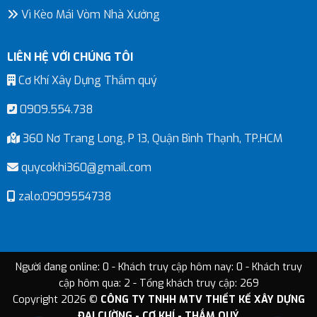
Vì Kèo Mái Vòm Nhà Xưởng
LIÊN HỆ VỚI CHÚNG TÔI
Cơ Khí Xây Dựng Thắm quý
0909.554.738
360 Nơ Trang Long, P 13, Quận Bình Thạnh, TP.HCM
quycokhi360@gmail.com
zalo:0909554738
Người đang online: 0 - Khách truy cập hôm nay: 0 - Khách truy
cập hôm qua: 2 - Tổng khách truy cập: 269
Copyright 2026 ©
CÔNG TY TNHH MTV THIẾT KẾ XÂY DỰNG
ĐẠI CƯỜNG - CƠ KHÍ - THẮM QUÝ