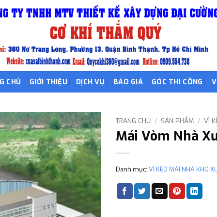
G CHỦ
GIỚI THIỆU
DỊCH VỤ
BÁO GIÁ
GÓC THI CÔNG
V
TRANG CHỦ
/
SẢN PHẨM
/
VÌ 
Mái Vòm Nhà X
Danh mục:
VÌ KÈO MÁI NHÀ KHO 