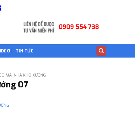
0909 554 738
IDEO
TIN TỨC
KÈO MÁI NHÀ KHO XƯỞNG
ưởng 07
XƯỞNG