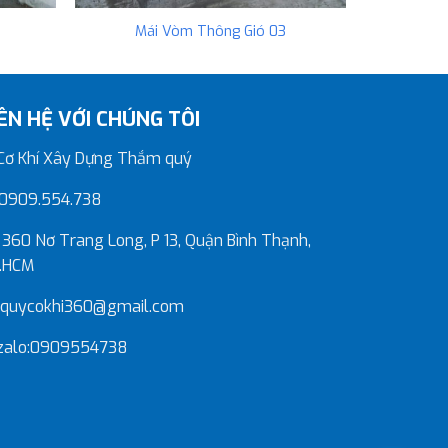
Mái Vòm Thông Gió 03
IÊN HỆ VỚI CHÚNG TÔI
ơ Khí Xây Dựng Thắm quý
0909.554.738
360 Nơ Trang Long, P 13, Quận Bình Thạnh,
.HCM
quycokhi360@gmail.com
zalo:0909554738