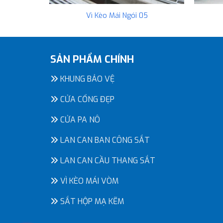
04
Vì Kèo Mái Ngói 05
SẢN PHẨM CHÍNH
KHUNG BẢO VỆ
CỬA CỔNG ĐẸP
CỬA PA NÔ
LAN CAN BAN CÔNG SẮT
LAN CAN CẦU THANG SẮT
VÌ KÈO MÁI VÒM
SẮT HỘP MẠ KẼM