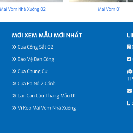
Mái Vòm Nhà Xưởng 02
Mái Vòm 01
MỜI XEM MẪU MỚI NHẤT
L
Cửa Cổng Sắt 02
C
Bảo Vệ Ban Công
Cửa Chung Cư
TP
Cửa Pa Nô 2 Cánh
Lan Can Cầu Thang Mẫu 01
Vì Kèo Mái Vòm Nhà Xưởng