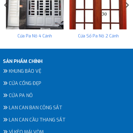
Cửa Pa Nô 4 Cánh
Cửa Sổ Pa Nô 2 Cánh
SẢN PHẨM CHÍNH
KHUNG BẢO VỆ
CỬA CỔNG ĐẸP
CỬA PA NÔ
LAN CAN BAN CÔNG SẮT
LAN CAN CẦU THANG SẮT
VÌ KÈO MÁI VÒM