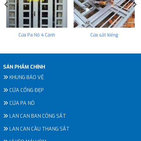
Cửa Pa Nô 4 Cánh
Cửa sắt kiếng
SẢN PHẨM CHÍNH
KHUNG BẢO VỆ
CỬA CỔNG ĐẸP
CỬA PA NÔ
LAN CAN BAN CÔNG SẮT
LAN CAN CẦU THANG SẮT