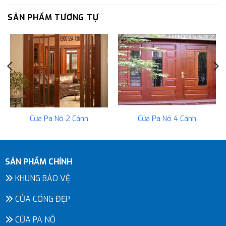
SẢN PHẨM TƯƠNG TỰ
Cửa Pa Nô 2 Cánh
Cửa Pa Nô 4 Cánh
SẢN PHẨM CHÍNH
KHUNG BẢO VỆ
CỬA CỔNG ĐẸP
CỬA PA NÔ